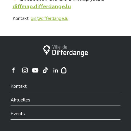
diffmap.differdange.lu
Kontakt:
gis@differdange.lu
Stadt Differdingen
Ville de Differdange sur Instagram
Ville de Differdange sur Facebook
Ville de Differdange sur YouTube
Ville de Differdange sur TikTok
Ville de Differdange sur Linkedin
Hoplr
Kontakt
Aktuelles
Events