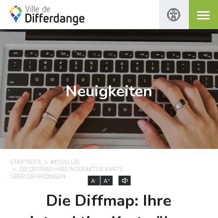
Neuigkeiten
STARTSEITE
AKTUELLES
DIE DIFFMAP: IHRE INTERAKTIVE KARTE
ÜBER DIFFERDINGEN
-
+
A
A
Die Diffmap: Ihre