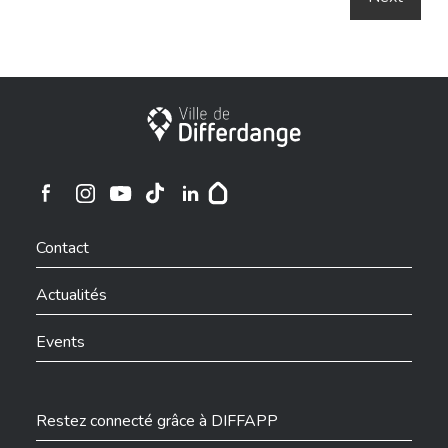
Ville de Differdange
Ville de Differdange sur Instagram
Ville de Differdange sur Facebook
Ville de Differdange sur YouTube
Ville de Differdange sur TikTok
Ville de Differdange sur Linkedin
Hoplr
Contact
Actualités
Events
Restez connecté grâce à DIFFAPP