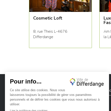
Cosmetic Loft
Lux
Fas
8, rue Theis L-4676
Am 
Differdange
la L
Ville de Differdange
Contac
Ville de Differdange sur Instagram
Ville de Differdange sur Facebook