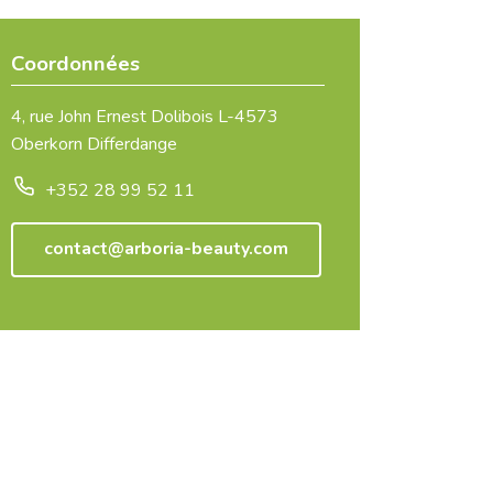
Coordonnées
4, rue John Ernest Dolibois L-4573
Oberkorn Differdange
+352 28 99 52 11
contact@arboria-beauty.com