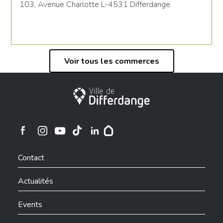
103, Avenue Charlotte L-4531 Differdange
Voir tous les commerces
Ville de Differdange
Ville de Differdange sur Instagram
Ville de Differdange sur Facebook
Ville de Differdange sur YouTube
Ville de Differdange sur TikTok
Ville de Differdange sur Linkedin
Hoplr
Contact
Actualités
Events