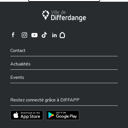
Ville de Differdange
Ville de Differdange sur Instagram
Ville de Differdange sur Facebook
Ville de Differdange sur YouTube
Ville de Differdange sur TikTok
Ville de Differdange sur Linkedin
Hoplr
Contact
Actualités
Events
Restez connecté grâce à DIFFAPP
Téléchargez l'app sur l'App Store
Téléchargez l'app sur Play Store