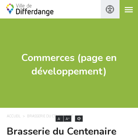
Commerces (page en
développement)
ACCUEIL
BRASSERIE DU CENTENAIRE
-
+
A
A
Brasserie du Centenaire