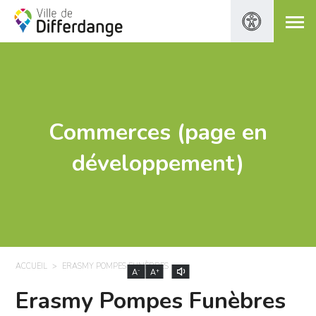
Commerces (page en
développement)
ACCUEIL
ERASMY POMPES FUNÈBRES
-
+
A
A
Erasmy Pompes Funèbres