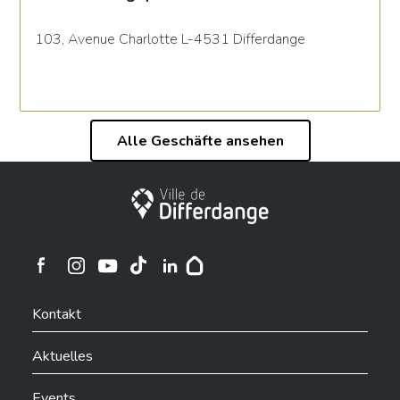
103, Avenue Charlotte L-4531 Differdange
Alle Geschäfte ansehen
Stadt Differdingen
Ville de Differdange sur Instagram
Ville de Differdange sur Facebook
Ville de Differdange sur YouTube
Ville de Differdange sur TikTok
Ville de Differdange sur Linkedin
Hoplr
Kontakt
Aktuelles
Events