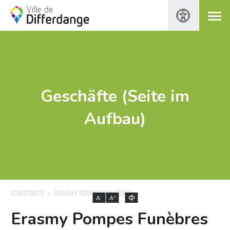
Geschäfte (Seite im
Aufbau)
STARTSEITE
ERASMY POMPES FUNÈBRES
-
+
A
A
Erasmy Pompes Funèbres