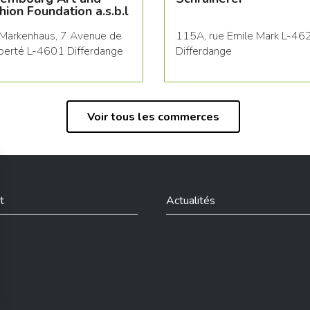
hion Foundation a.s.b.l
Markenhaus, 7 Avenue de
115A, rue Emile Mark L-46
iberté L-4601 Differdange
Differdange
Voir tous les commerces
t
Actualités
din