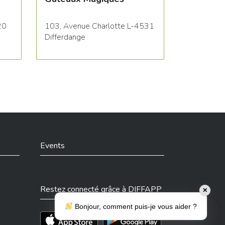
20
103, Avenue Charlotte L-4531
Differdange
Events
Restez connecté grâce à DIFFAPP
✕
Bonjour, comment puis-je vous aider ?
Téléchargez l'app sur l'App Store
Téléchargez l'app sur Play Store