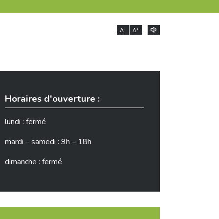
-
+
A
A
Horaires d'ouverture :
lundi : fermé
mardi – samedi : 9h – 18h
dimanche : fermé