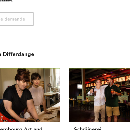
ntialité.
à Differdange
embourg Art and
Schräinerei