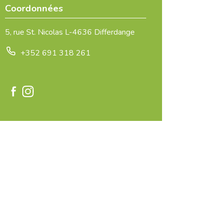
Coordonnées
5, rue St. Nicolas L-4636 Differdange
+352 691 318 261