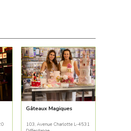
Gâteaux Magiques
20
103, Avenue Charlotte L-4531
Differdange