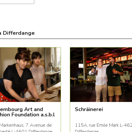
à Differdange
embourg Art and
Schräinerei
hion Foundation a.s.b.l
Markenhaus, 7 Avenue de
115A, rue Emile Mark L-46
iberté L-4601 Differdange
Differdange