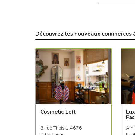
Découvrez les nouveaux commerces 
Cosmetic Loft
Lux
Fas
8, rue Theis L-4676
Am 
Differdange
la L