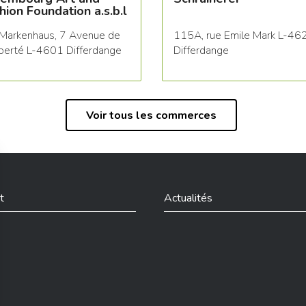
hion Foundation a.s.b.l
Markenhaus, 7 Avenue de
115A, rue Emile Mark L-46
iberté L-4601 Differdange
Differdange
Voir tous les commerces
t
Actualités
din