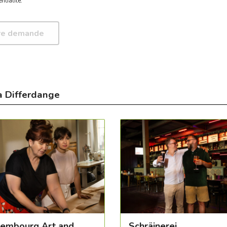
ntialité.
à Differdange
embourg Art and
Schräinerei