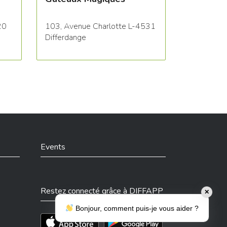
20
103, Avenue Charlotte L-4531
Differdange
Events
Restez connecté grâce à DIFFAPP
✕
Bonjour, comment puis-je vous aider ?
Téléchargez l'app sur l'App Store
Téléchargez l'app sur Play Store