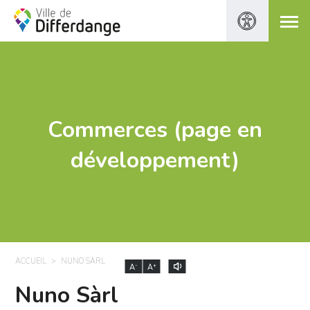
Commerces (page en
développement)
ACCUEIL
NUNO SÀRL
-
+
A
A
Nuno Sàrl