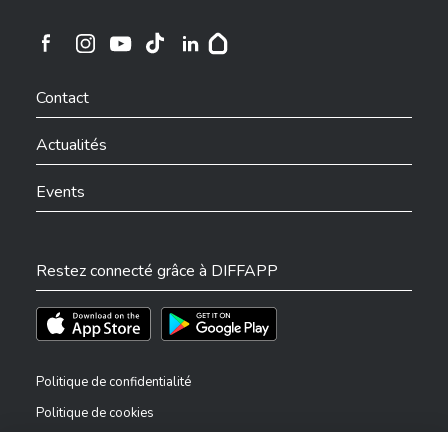
Ville de Differdange sur Instagram
Ville de Differdange sur Facebook
Ville de Differdange sur YouTube
Ville de Differdange sur TikTok
Ville de Differdange sur Linkedin
Hoplr
Contact
Actualités
Events
Restez connecté grâce à DIFFAPP
Téléchargez l'app sur l'App Store
Téléchargez l'app sur Play Store
Politique de confidentialité
Politique de cookies
Mentions légales