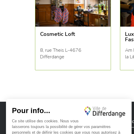
Cosmetic Loft
Lux
Fas
8, rue Theis L-4676
Am 
Differdange
la L
Ville de Differdange
Contac