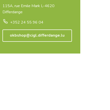
115A, rue Emile Mark L-4620
Differdange
+352 24 55 96 04
okbshop@cigl.differdange.lu