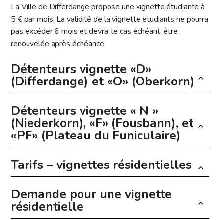
La Ville de Differdange propose une vignette étudiante à
5 € par mois. La validité de la vignette étudiants ne pourra
pas excéder 6 mois et devra, le cas échéant, être
renouvelée après échéance.
Détenteurs vignette «D»
(Differdange) et «O» (Oberkorn)
Détenteurs vignette « N »
La vignette de stationnement résidentiel est valable au
(Niederkorn), «F» (Fousbann), et
secteur de la localité indiqué et pour le véhicule au
«PF» (Plateau du Funiculaire)
numéro d’immatriculation correspondant. Elle donne droit
en zone bleue au stationnement sans limitation de la
Tarifs – vignettes résidentielles
durée indiquée sur les sous titres des panneaux de
La vignette de stationnement résidentiel est valable au
signalisation et en zone payante sauf résidents au parking
secteur de la localité indiqué et pour le véhicule au
gratuit.
Demande pour une vignette
numéro d’immatriculation correspondant. Elle donne droit
Vignette permanente
résidentielle
en zone bleue au stationnement sans limitation de la
durée indiquée sur les sous titres des panneaux de