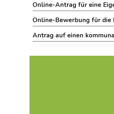
Online-Antrag für eine Ei
Online-Bewerbung für die 
Antrag auf einen kommuna
Online-Bewerbung für die
Diff Prime – Bauen & Renovieren
Diff Prime – Ausrüstung
Diff Prime beantragen