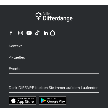
Stadt Differdingen
Ville de Differdange sur Instagram
Ville de Differdange sur Facebook
Ville de Differdange sur YouTube
Ville de Differdange sur TikTok
Ville de Differdange sur Linkedin
Hoplr
Kontakt
Aktuelles
Events
Dank DIFFAPP bleiben Sie immer auf dem Laufenden
Téléchargez l'app sur l'App Store
Téléchargez l'app sur Play Store