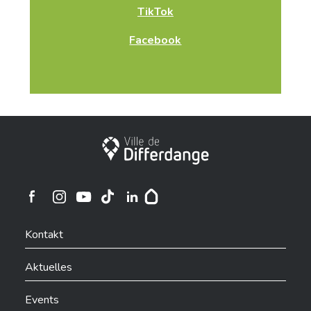
TikTok
Facebook
Stadt Differdingen
Ville de Differdange sur Instagram
Ville de Differdange sur Facebook
Ville de Differdange sur YouTube
Ville de Differdange sur TikTok
Ville de Differdange sur Linkedin
Hoplr
Kontakt
Aktuelles
Events