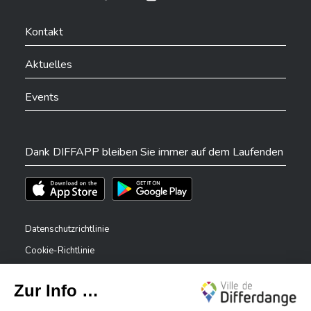
Ville de Differdange sur Instagram
Ville de Differdange sur Facebook
Ville de Differdange sur YouTube
Ville de Differdange sur TikTok
Ville de Differdange sur Linkedin
Hoplr
Kontakt
Aktuelles
Events
Dank DIFFAPP bleiben Sie immer auf dem Laufenden
Téléchargez l'app sur l'App Store
Téléchargez l'app sur Play Store
Datenschutzrichtlinie
Cookie-Richtlinie
Rechtliche Hinweise
Erklärung zur Barrierefreiheit
✕