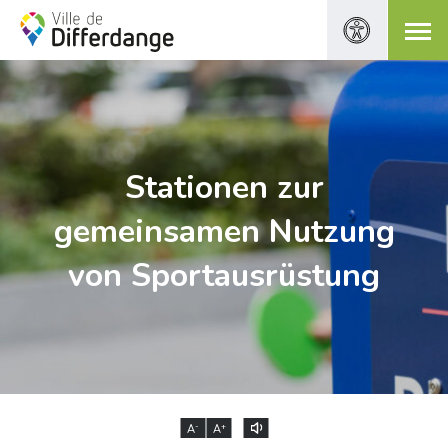
Stationen zur
gemeinsamen Nutzung
von Sportausrüstung
-
+
A
A