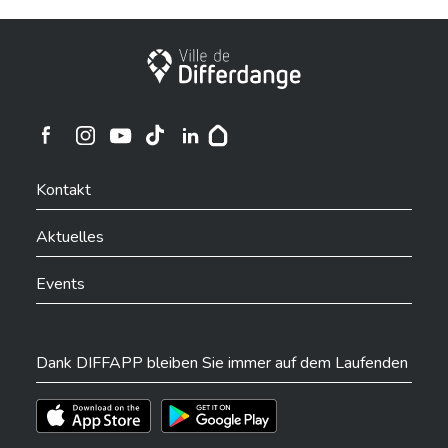
Stadt Differdingen
Ville de Differdange sur Instagram
Ville de Differdange sur Facebook
Ville de Differdange sur YouTube
Ville de Differdange sur TikTok
Ville de Differdange sur Linkedin
Hoplr
Kontakt
Aktuelles
Events
Dank DIFFAPP bleiben Sie immer auf dem Laufenden
Téléchargez l'app sur l'App Store
Téléchargez l'app sur Play Store