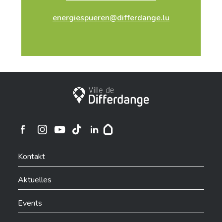
kommunalen Beihilfen sowie die Beihilfen der
energiespueren@differdange.lu
Energieversorger und des fonds nova naturstroum
aufgelistet. Führen Sie die Simulation durch und
sehen Sie, wie Sie Ihr Projekt finanzieren können!
Nützliche Kontakte
Stadt Differdingen
Ville de Differdange sur Instagram
Ville de Differdange sur Facebook
Ville de Differdange sur YouTube
Ville de Differdange sur TikTok
Ville de Differdange sur Linkedin
Hoplr
Kontakt
Aktuelles
Events