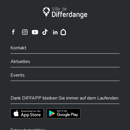
Stadt Differdingen
Ville de Differdange sur Instagram
Ville de Differdange sur Facebook
Ville de Differdange sur YouTube
Ville de Differdange sur TikTok
Ville de Differdange sur Linkedin
Hoplr
Kontakt
Aktuelles
Events
Dank DIFFAPP bleiben Sie immer auf dem Laufenden
Téléchargez l'app sur l'App Store
Téléchargez l'app sur Play Store