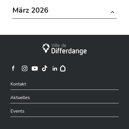
März 2026
Stadt Differdingen
Ville de Differdange sur Instagram
Ville de Differdange sur Facebook
Ville de Differdange sur YouTube
Ville de Differdange sur TikTok
Ville de Differdange sur Linkedin
Hoplr
Kontakt
Aktuelles
Events