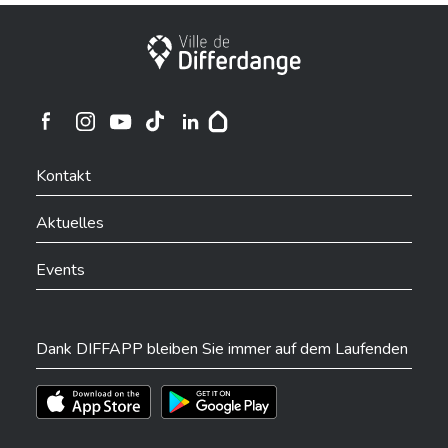
Stadt Differdingen
Ville de Differdange sur Instagram
Ville de Differdange sur Facebook
Ville de Differdange sur YouTube
Ville de Differdange sur TikTok
Ville de Differdange sur Linkedin
Hoplr
Kontakt
Aktuelles
Events
Dank DIFFAPP bleiben Sie immer auf dem Laufenden
Téléchargez l'app sur l'App Store
Téléchargez l'app sur Play Store