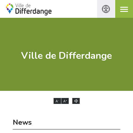
Ville de Differdange
-
+
A
A
News