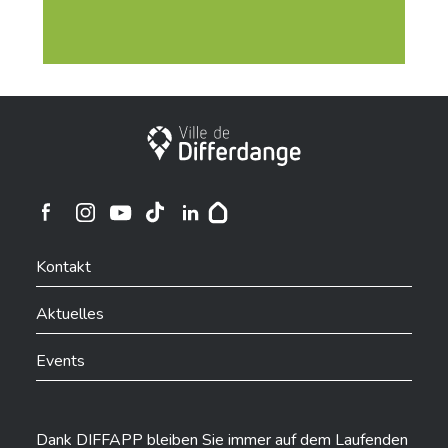
Stadt Differdingen
Ville de Differdange sur Instagram
Ville de Differdange sur Facebook
Ville de Differdange sur YouTube
Ville de Differdange sur TikTok
Ville de Differdange sur Linkedin
Hoplr
Kontakt
Aktuelles
Events
Dank DIFFAPP bleiben Sie immer auf dem Laufenden