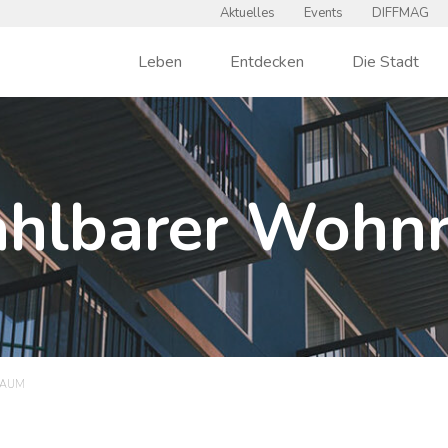
Aktuelles
Events
DIFFMAG
Leben
Entdecken
Die Stadt
ahlbarer Wohn
RAUM