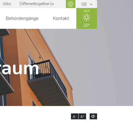
Jobs
Differenttogether.lu
DE
Panneau d'accessibilité
Jetzt
Behördengänge
Kontakt
22
ENSOLEIL
raum
LÉ
-
+
A
A