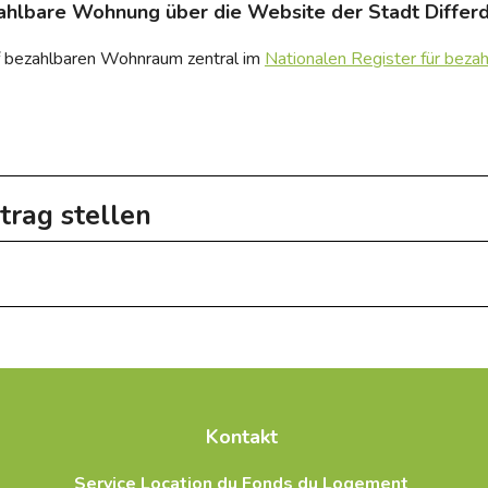
zahlbare Wohnung über die Website der Stadt Differdi
 bezahlbaren Wohnraum zentral im
Nationalen Register für be
trag stellen
n der alle in Luxemburg ansässigen Personen erfasst sind, die e
 Sie bitte die Website des
Fonds du Logement – RENLA
.
 mehreren verschiedenen Vermietern registrieren – eine einzige Re
ie daran, Ihre Bewerbungsunterlagen für eine bezahlbare Wohnung
 Immobilienvermittlern des Landes genutzt, wodurch sich die Ch
 SNHBM usw.) zu aktualisieren.
rhöhen.
nsparenter, gerechter und schneller.
Kontakt
ng von Anträgen, vermeidet wiederholte Formalitäten und ermögl
Service Location du Fonds du Logement