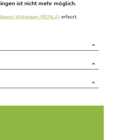
ngen ist nicht mehr möglich.
zahlbaren Wohnraum (RENLA)
erfasst.
ine bezahlbare Wohnung mieten möchten.
gistrierung reicht aus.
 bei Ihrem sozialen Immobilienvermittler
ancen jedes Bewerbers auf eine seinen
icht den Antragstellern Zugang zu einem