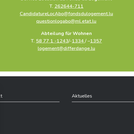
en im gesamten Gebiet.
T.
262644-711
CandidatureLocAbo@fondsdulogement.lu
questionlogabo@ml.etat.lu
Abteilung für Wohnen
T.
58 77 1 -1243
/-
1334
/ –
1357
logement@differdange.lu
t
Aktuelles
din