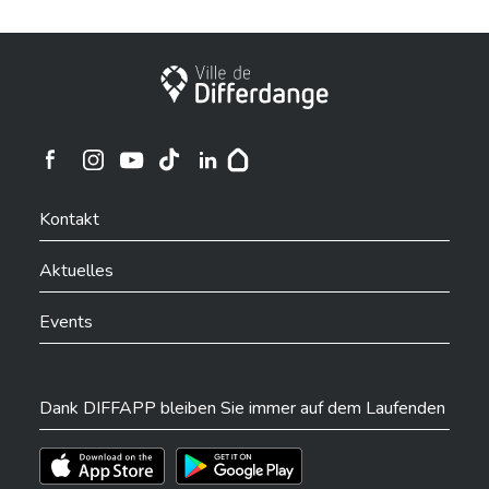
Stadt Differdingen
Ville de Differdange sur Instagram
Ville de Differdange sur Facebook
Ville de Differdange sur YouTube
Ville de Differdange sur TikTok
Ville de Differdange sur Linkedin
Hoplr
Kontakt
Aktuelles
Events
Dank DIFFAPP bleiben Sie immer auf dem Laufenden
Téléchargez l'app sur l'App Store
Téléchargez l'app sur Play Store