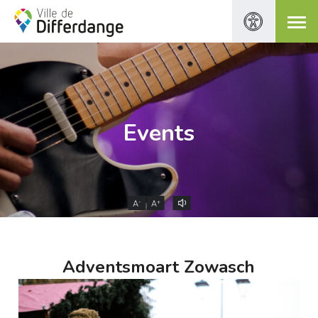
Events
-
+
A
A
Adventsmoart Zowasch