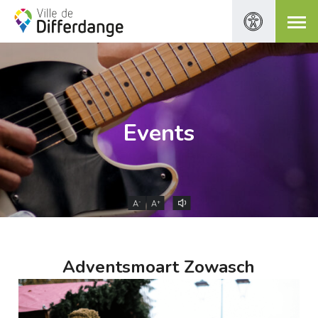
Events
-
+
A
A
Adventsmoart Zowasch