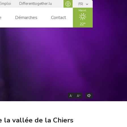
Emploi
Differenttogether.lu
FR
Panneau d'accessibilité
Maint.
e
Démarches
Contact
22
ENSOLEIL
LÉ
-
+
A
A
 la vallée de la Chiers