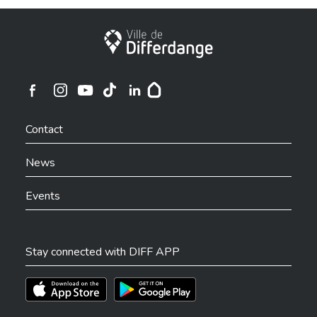
City of Differdange
Ville de Differdange sur Instagram
Ville de Differdange sur Facebook
Ville de Differdange sur YouTube
Ville de Differdange sur TikTok
Ville de Differdange sur Linkedin
Hoplr
Contact
News
Events
Stay connected with DIFF APP
Téléchargez l'app sur l'App Store
Téléchargez l'app sur Play Store