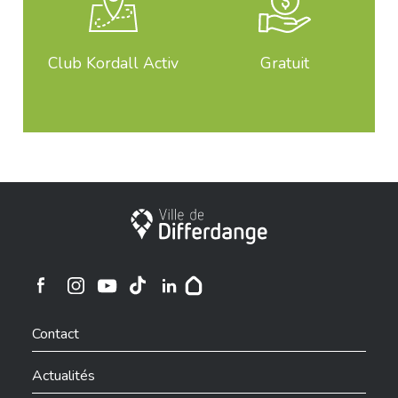
Club Kordall Activ
Gratuit
Ville de Differdange
Ville de Differdange sur Instagram
Ville de Differdange sur Facebook
Ville de Differdange sur YouTube
Ville de Differdange sur TikTok
Ville de Differdange sur Linkedin
Hoplr
Contact
Actualités