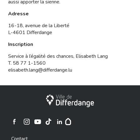
aussi apporter la sienne.
Adresse
16-18, avenue de la Liberté
L-4601 Differdange
Inscription
Service à l’égalité des chances, Elisabeth Lang
T. 58 77 1-1560
elisabeth.lang@differdange.lu
Ville de Differdange
Ville de Differdange sur Instagram
Ville de Differdange sur Facebook
Ville de Differdange sur YouTube
Ville de Differdange sur TikTok
Ville de Differdange sur Linkedin
Hoplr
Contact