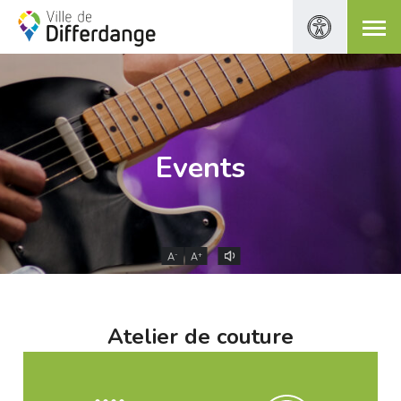
Events
-
+
A
A
Atelier de couture