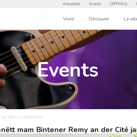
Actualités
Events
DIFFMAG
Vivre
Découvrir
La vill
Events
AN DER CITÉ JARDINIÈRE
ëtt mam Bintener Remy an der Cité ja