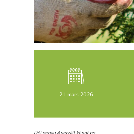
21
mars 2026
Déi genau Auerzäit kënnt no.