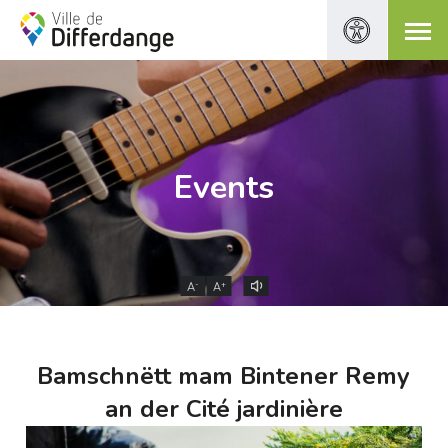
Events
-
+
A
A
Bamschnëtt mam Bintener Remy
an der Cité jardinière