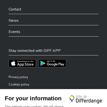
Ville de Differdange sur Facebook
Ville de Differdange sur YouTube
Ville de Differdange sur TikTok
Ville de Differdange sur Linkedin
Hoplr
Contact
News
Events
Stay connected with DIFF APP
Téléchargez l'app sur l'App Store
Téléchargez l'app sur Play Store
Privacy policy
Cookies policy
Legal notice
Accessibility statement
✕
Reporting system — whistleblowers