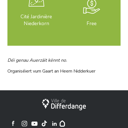
Cité Jardinière
Niederkorn
Free
Déi genau Auerzäit kënnt no.
Organiséiert vum Gaart an Heem Nidderkuer
City of Differdange
Ville de Differdange sur Instagram