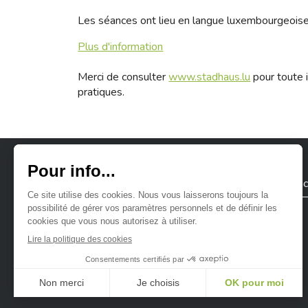
Les séances ont lieu en langue luxembourgeoise
Plus d'information
Merci de consulter
www.stadhaus.lu
pour toute i
pratiques.
Ville de Differdange
Contac
Ville de Differdange sur Instagram
Ville de Differdange sur Facebook
Ville de Differdange sur YouTube
Ville de Differdange sur TikTok
Ville de Differdange sur Linke
Hoplr