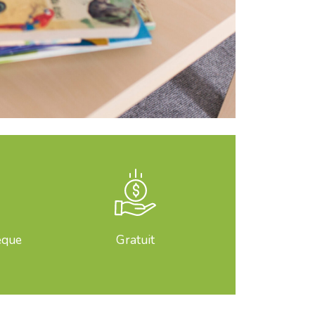
èque
Gratuit