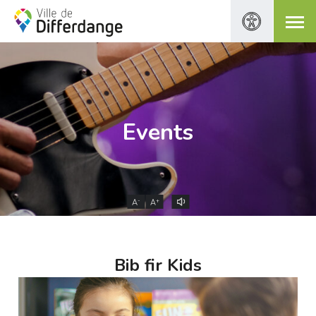
Events
-
+
A
A
Bib fir Kids