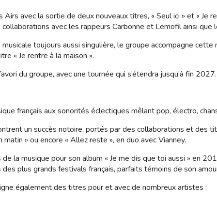
irs avec la sortie de deux nouveaux titres, « Seul ici » et « Je 
collaborations avec les rappeurs Carbonne et Lemofil ainsi que l
é musicale toujours aussi singulière, le groupe accompagne cette 
tre « Je rentre à la maison ».
 favori du groupe, avec une tournée qui s’étendra jusqu’à fin 2027.
que français aux sonorités éclectiques mêlant pop, électro, cha
ontrent un succès notoire, portés par des collaborations et des 
on matin » ou encore « Allez reste », en duo avec Vianney.
de la musique pour son album « Je me dis que toi aussi » en 201
des plus grands festivals français, parfaits témoins de son amour 
gne également des titres pour et avec de nombreux artistes :