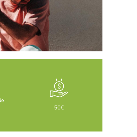
de
50€