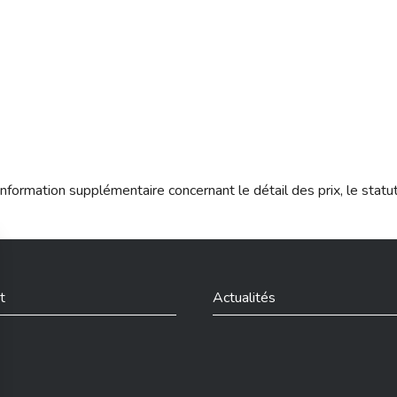
nformation supplémentaire concernant le détail des prix, le statu
t
Actualités
din