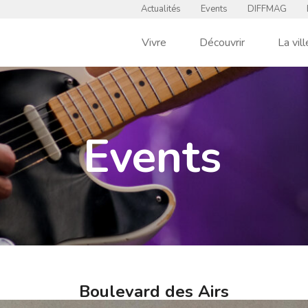
Actualités
Events
DIFFMAG
Vivre
Découvrir
La vill
Events
Boulevard des Airs