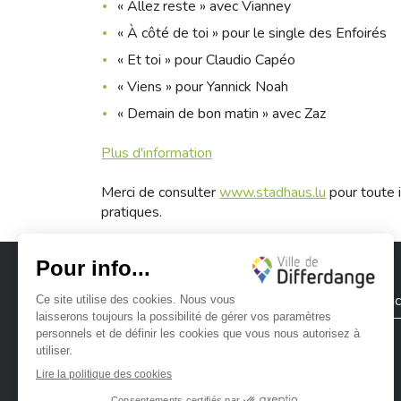
« Allez reste » avec Vianney
« À côté de toi » pour le single des Enfoirés
« Et toi » pour Claudio Capéo
« Viens » pour Yannick Noah
« Demain de bon matin » avec Zaz
Plus d'information
Merci de consulter
www.stadhaus.lu
pour toute i
pratiques.
Ville de Differdange
Contac
Ville de Differdange sur Instagram
Ville de Differdange sur Facebook
Ville de Differdange sur YouTube
Ville de Differdange sur TikTok
Ville de Differdange sur Linke
Hoplr