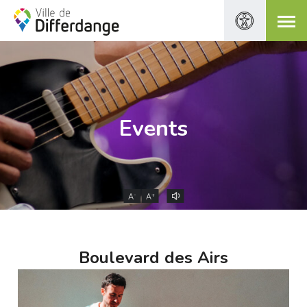
Events
-
+
A
A
Boulevard des Airs