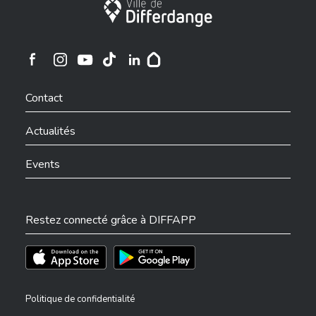
Ville de Differdange
Ville de Differdange sur Instagram
Ville de Differdange sur Facebook
Ville de Differdange sur YouTube
Ville de Differdange sur TikTok
Ville de Differdange sur Linkedin
Hoplr
Contact
Actualités
Events
Restez connecté grâce à DIFFAPP
Téléchargez l'app sur l'App Store
Téléchargez l'app sur Play Store
Politique de confidentialité