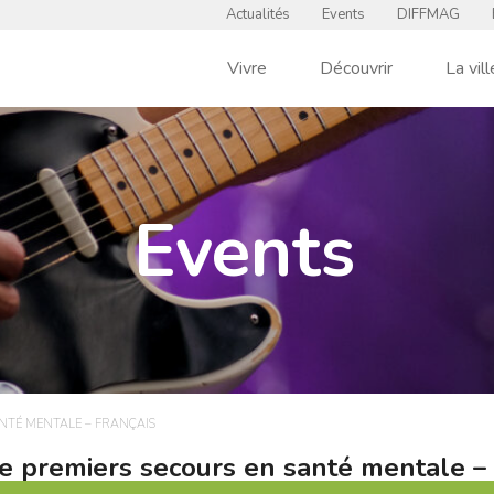
Actualités
Events
DIFFMAG
Vivre
Découvrir
La vill
Events
ANTÉ MENTALE – FRANÇAIS
e premiers secours en santé mentale – 