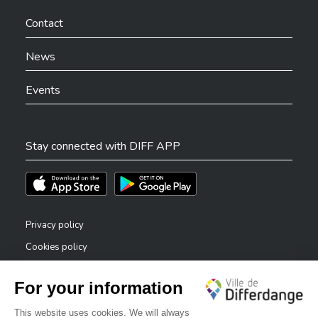
Ville de Differdange sur Facebook
Ville de Differdange sur YouTube
Ville de Differdange sur TikTok
Ville de Differdange sur Linkedin
Hoplr
Contact
News
Events
Stay connected with DIFF APP
Téléchargez l'app sur l'App Store
Téléchargez l'app sur Play Store
Privacy policy
Cookies policy
Legal notice
Accessibility statement
✕
Reporting system — whistleblowers