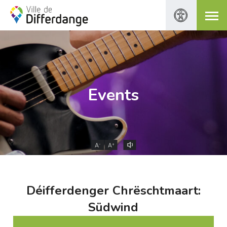
Events
-
+
A
A
Déifferdenger Chrëschtmaart:
Südwind