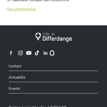
Calendrier complet des concerts
ici
Plus d'information
Ville de Differdange
Ville de Differdange sur Instagram
Ville de Differdange sur Facebook
Ville de Differdange sur YouTube
Ville de Differdange sur TikTok
Ville de Differdange sur Linkedin
Hoplr
Contact
Actualités
Events