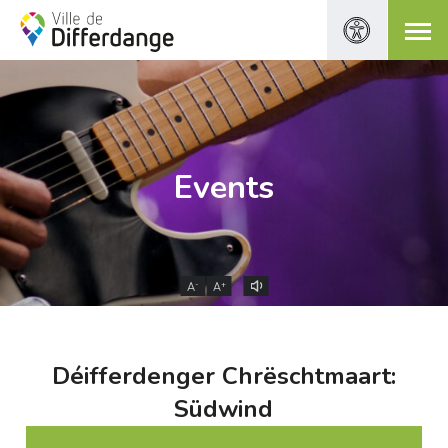
Events
-
+
A
A
Déifferdenger Chrëschtmaart:
Südwind