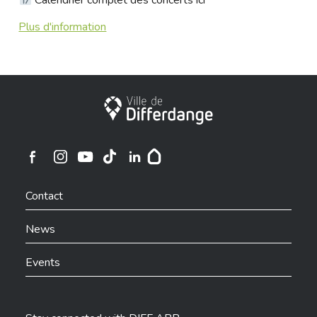
Calendrier complet des concerts
ici
Plus d'information
City of Differdange
Ville de Differdange sur Instagram
Ville de Differdange sur Facebook
Ville de Differdange sur YouTube
Ville de Differdange sur TikTok
Ville de Differdange sur Linkedin
Hoplr
Contact
News
Events