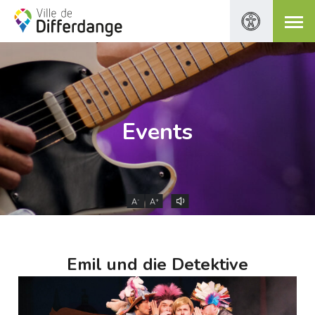
Events
-
+
A
A
Emil und die Detektive