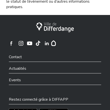
le statut de l’évènement ou d’autres informations
pratiques.
Ville de Differdange
Ville de Differdange sur Instagram
Ville de Differdange sur Facebook
Ville de Differdange sur YouTube
Ville de Differdange sur TikTok
Ville de Differdange sur Linkedin
Hoplr
Contact
Actualités
Events
Restez connecté grâce à DIFFAPP