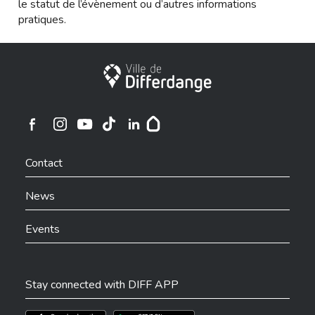
le statut de l’évènement ou d’autres informations
pratiques.
City of Differdange
Ville de Differdange sur Instagram
Ville de Differdange sur Facebook
Ville de Differdange sur YouTube
Ville de Differdange sur TikTok
Ville de Differdange sur Linkedin
Hoplr
Contact
News
Events
Stay connected with DIFF APP