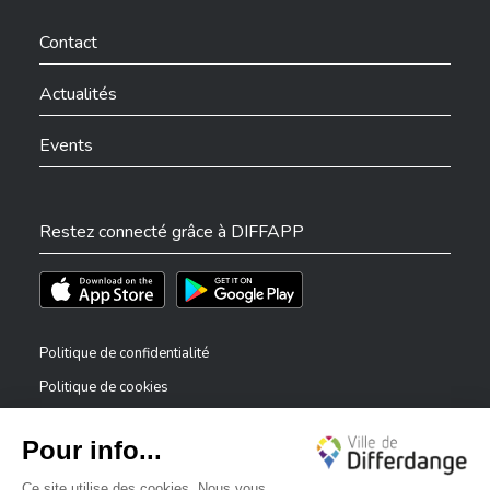
Ville de Differdange sur Facebook
Ville de Differdange sur YouTube
Ville de Differdange sur TikTok
Ville de Differdange sur Linkedin
Hoplr
Contact
Actualités
Events
Restez connecté grâce à DIFFAPP
Téléchargez l'app sur l'App Store
Téléchargez l'app sur Play Store
Politique de confidentialité
Politique de cookies
Mentions légales
Déclaration d’accessibilité
✕
Dispositif de signalement — lanceurs d’alerte