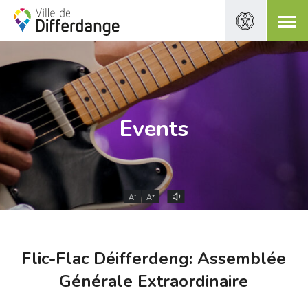
Events
-
+
A
A
Flic-Flac Déifferdeng: Assemblée
Générale Extraordinaire