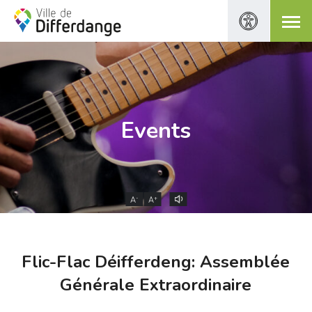
Events
-
+
A
A
Flic-Flac Déifferdeng: Assemblée
Générale Extraordinaire