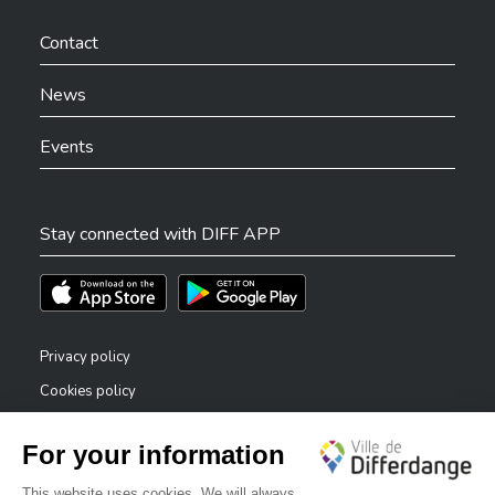
Ville de Differdange sur Facebook
Ville de Differdange sur YouTube
Ville de Differdange sur TikTok
Ville de Differdange sur Linkedin
Hoplr
Contact
News
Events
Stay connected with DIFF APP
Téléchargez l'app sur l'App Store
Téléchargez l'app sur Play Store
Privacy policy
Cookies policy
Legal notice
Accessibility statement
✕
Reporting system — whistleblowers