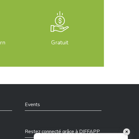
orn
Gratuit
Events
Restez connecté grâce à DIFFAPP
✕