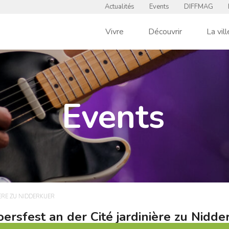
Actualités
Events
DIFFMAG
Vivre
Découvrir
La vill
Events
IÈRE ZU NIDDERKUER
joersfest an der Cité jardinière zu Nidde