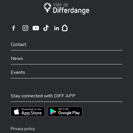
City of Differdange
Ville de Differdange sur Instagram
Ville de Differdange sur Facebook
Ville de Differdange sur YouTube
Ville de Differdange sur TikTok
Ville de Differdange sur Linkedin
Hoplr
Contact
News
Events
Stay connected with DIFF APP
Téléchargez l'app sur l'App Store
Téléchargez l'app sur Play Store
Privacy policy