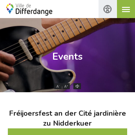
Events
-
+
A
A
Fréijoersfest an der Cité jardinière
zu Nidderkuer