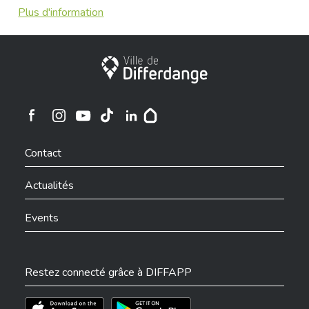
Plus d'information
Ville de Differdange
Ville de Differdange sur Instagram
Ville de Differdange sur Facebook
Ville de Differdange sur YouTube
Ville de Differdange sur TikTok
Ville de Differdange sur Linkedin
Hoplr
Contact
Actualités
Events
Restez connecté grâce à DIFFAPP
Téléchargez l'app sur l'App Store
Téléchargez l'app sur Play Store