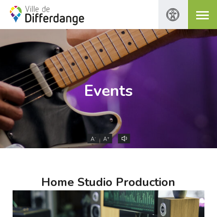
Events
-
+
A
A
Home Studio Production