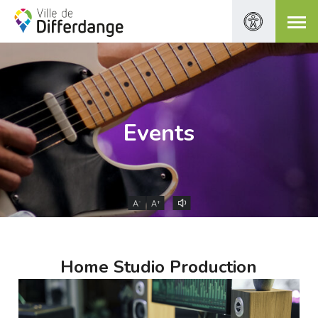
Events
-
+
A
A
Home Studio Production