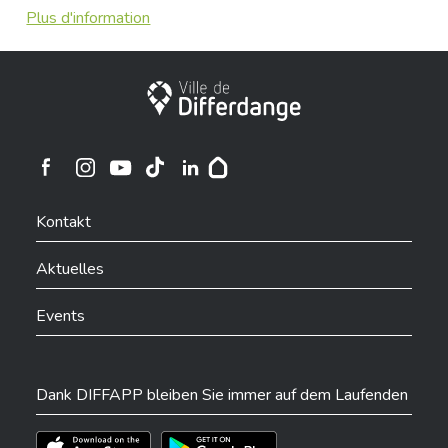
Plus d'information
Stadt Differdingen
Ville de Differdange sur Instagram
Ville de Differdange sur Facebook
Ville de Differdange sur YouTube
Ville de Differdange sur TikTok
Ville de Differdange sur Linkedin
Hoplr
Kontakt
Aktuelles
Events
Dank DIFFAPP bleiben Sie immer auf dem Laufenden
Téléchargez l'app sur l'App Store
Téléchargez l'app sur Play Store